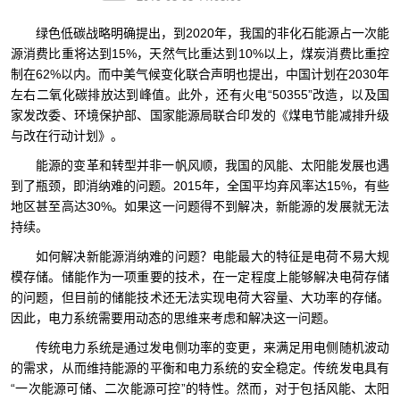
绿色低碳战略明确提出，到2020年，我国的非化石能源占一次能
源消费比重将达到15%，天然气比重达到10%以上，煤炭消费比重控
制在62%以内。而中美气候变化联合声明也提出，中国计划在2030年
左右二氧化碳排放达到峰值。此外，还有火电“50355”改造，以及国
家发改委、环境保护部、国家能源局联合印发的《煤电节能减排升级
与改在行动计划》。
能源的变革和转型并非一帆风顺，我国的风能、太阳能发展也遇
到了瓶颈，即消纳难的问题。2015年，全国平均弃风率达15%，有些
地区甚至高达30%。如果这一问题得不到解决，新能源的发展就无法
持续。
如何解决新能源消纳难的问题？电能最大的特征是电荷不易大规
模存储。储能作为一项重要的技术，在一定程度上能够解决电荷存储
的问题，但目前的储能技术还无法实现电荷大容量、大功率的存储。
因此，电力系统需要用动态的思维来考虑和解决这一问题。
传统电力系统是通过发电侧功率的变更，来满足用电侧随机波动
的需求，从而维持能源的平衡和电力系统的安全稳定。传统发电具有
“一次能源可储、二次能源可控”的特性。然而，对于包括风能、太阳